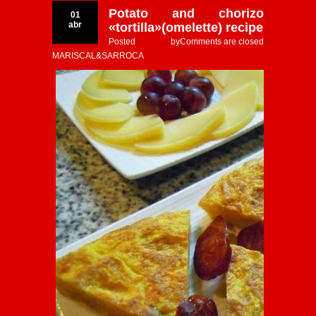
Potato and chorizo
01
abr
«tortilla»(omelette) recipe
Posted by
Comments are closed
MARISCAL&SARROCA