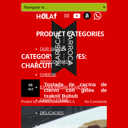
HOLA
PRODUCT CATEGORIES
OUR SALES
CATEGORY ARCHIVES:
IBERICO JAMON
CHARCUTERIE
CHEESE
Tostada de cecina de
08
EXTRA VIRGIN OLIVE OIL
oct
ciervo con gelée de
txakolí Bubub
CHARCUTERIE
Posted by
MARISCAL&SARROCA
No Comments
DELICACIES
Bubub jams - Mermeladas