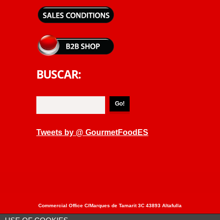
BUSCAR:
Tweets by @ GourmetFoodES
Commercial Office C/Marques de Tamarit 3C 43893 Altafulla
– Tarragona Spain Tel: + 34 877050863 / +34 877050864 Fax: