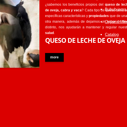
¿sabemos los beneficios propios del
queso de lec
Bubub jams
de oveja, cabra y vaca
? Cada tipo de queso tiene s
específicas características y
propiedades
que de una
Organic Wi
otra manera, además de dejarnos un sabor de bo
distinto, nos ayudarán a mantener y regular nuest
salud
.
Catalog
QUESO DE LECHE DE OVEJA
more