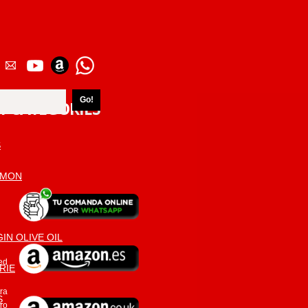
T CATEGORIES
S
AMON
IN OLIVE OIL
ed
RIE
ra
S
ro