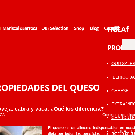
HOLA
Mariscal&Sarroca
Our Selection
Shop
Blog
Contact
PRODUC
OUR SALE
IBERICO J
ROPIEDADES DEL QUESO
CHEESE
EXTRA VIRG
veja, cabra y vaca. ¿Qué los diferencia?
CA
Comments are clos
CHARCUTE
El
queso
es un alimento indispensables en nuest
DELICACIE
dieta por todos los beneficios que nos aporta, pe