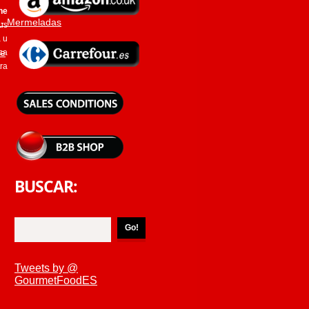
he
 - Mermeladas
us
 u
ne
ca
ra
BUSCAR:
Tweets by @
GourmetFoodES