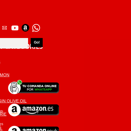
T CATEGORIES
S
AMON
IN OLIVE OIL
ts
RIE
es
S
o.