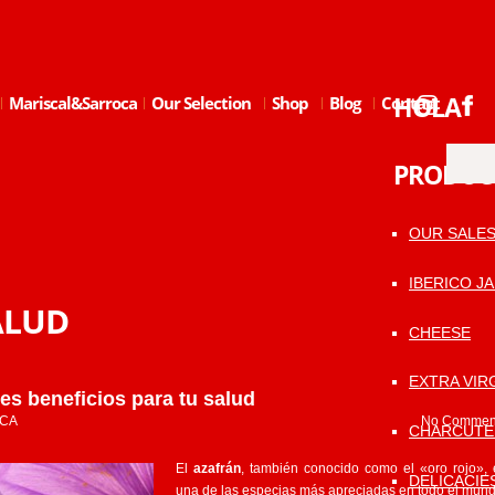
HOLA
Mariscal&Sarroca
Our Selection
Shop
Blog
Contact
PRODUC
OUR SALE
IBERICO J
ALUD
CHEESE
EXTRA VIRG
des beneficios para tu salud
CA
No Commen
CHARCUTE
El
azafrán
, también conocido como el «oro rojo», 
DELICACIE
una de las especias más apreciadas en todo el mund