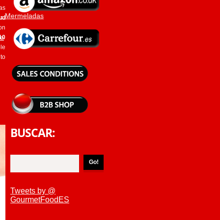
las
 - Mermeladas
ud
on
ne
10
le
to
BUSCAR:
Tweets by @
GourmetFoodES