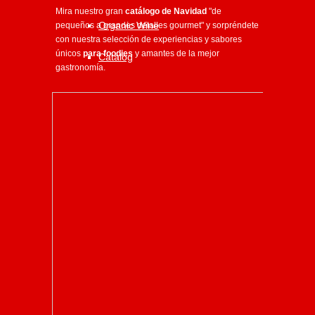
Mira nuestro gran
catálogo de Navidad
"de
Organic Wine
pequeños a grandes detalles gourmet" y sorpréndete
con nuestra selección de experiencias y sabores
únicos
para foodies
y amantes de la mejor
Catalog
gastronomía.