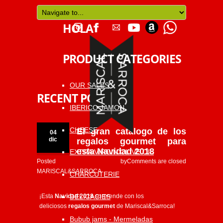
HOLA
PRODUCT CATEGORIES
OUR SALES
RECENT POSTS
IBERICO JAMON
CHEESE
El gran catálogo de los
04
dic
regalos gourmet para
esta Navidad 2018
EXTRA VIRGIN OLIVE OIL
Posted by
Comments are closed
MARISCAL&SARROCA
CHARCUTERIE
DELICACIES
¡Esta
Navidad 2018
sorprende con los
deliciosos
regalos gourmet
de Mariscal&Sarroca!
Bubub jams - Mermeladas